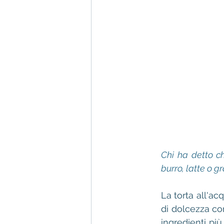
Chi ha detto c
burro, latte o g
La torta all'a
di dolcezza con
ingredienti più