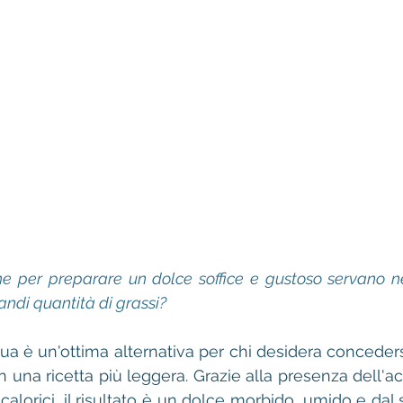
he per preparare un dolce soffice e gustoso servano n
randi quantità di grassi?
cqua è un'ottima alternativa per chi desidera concede
 una ricetta più leggera. Grazie alla presenza dell'ac
 calorici, il risultato è un dolce morbido, umido e dal 