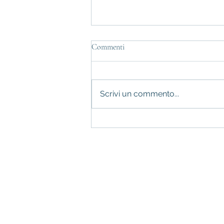
Commenti
Scrivi un commento...
Colpi di sole e colpi di calore:
come prevenirli con una corretta
alimentazione e uno stile di vita
consapevole