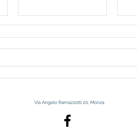
Ultime consulenze nutrizionali
Alime
prima della pausa estiva
perch
è un 
nella 
Via Angelo Ramazzotti 20, Monza