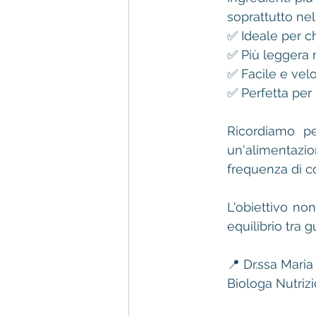
soprattutto nel
✅ Ideale per ch
✅ Più leggera r
✅ Facile e vel
✅ Perfetta per
Ricordiamo per
un'alimentazio
frequenza di 
L'obiettivo non
equilibrio tra 
📍 Dr.ssa Mari
Biologa Nutriz