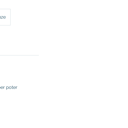
nze
per poter