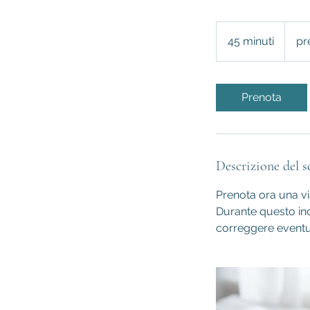
prezzo
da
45 minuti
4
pr
concor
5
m
i
Prenota
n
u
t
i
Descrizione del s
Prenota ora una vis
Durante questo inc
correggere eventual