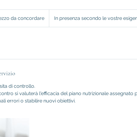
ezzo da concordare
In presenza secondo le vostre esige
dare
ervizio
ita di controllo.
ontro si valuterà l'efficacia del piano nutrizionale assegnato 
i errori o stabilire nuovi obiettivi.