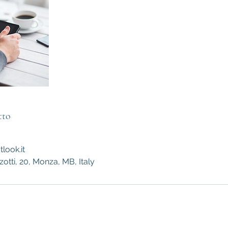
tto
look.it
tti, 20, Monza, MB, Italy